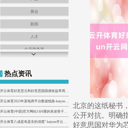
展会
新闻
人才
会员商务室
热点资讯
开云体育好意思元和好意思国国债收益率周一企稳回升-kaiyun开云网页版 - kaiyun开云(中国
开云体育2023年某电商平台数据线路-kaiyun开云网页版 - kaiyun开云(中国)官方在线登
北京的这纸秘书
开云体育(中国)官方网站1分8厘的表述骨子指代1.8%月利率-kaiyun开云网页版 - kaiyu
公开对抗。明确
开云体育八成是有是非的清楚”-kaiyun开云网页版 - kaiyun开云(中国)官方在线登录
好意思国对华为