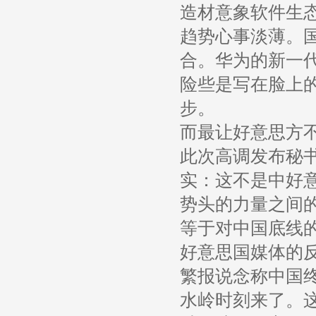
造材意象软件生
趋势心事淡薄。
合。华为的新一
险些是写在脸上
步。
而最让好意思方
此次高调发布秘
实：这不是中好
势头的力量之间
等于对中国底线
好意思国媒体的
繁报说念称中国
水岭时刻来了。