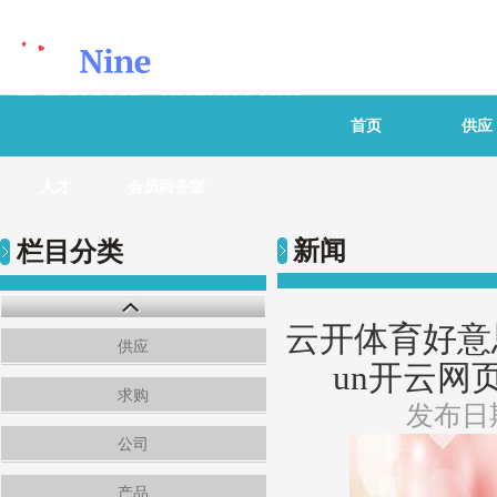
首页
供应
人才
会员商务室
新闻
栏目分类
云开体育好意
供应
un开云网页
求购
发布日期
公司
产品