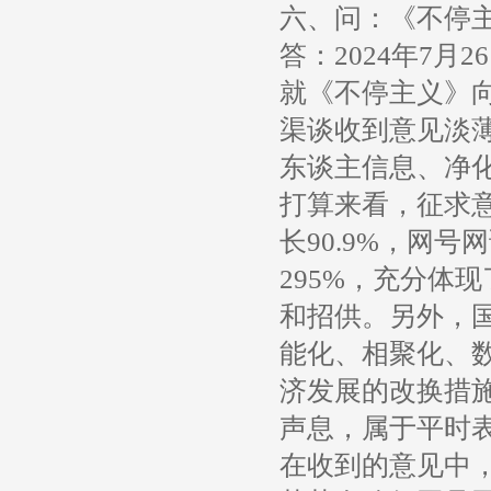
六、问：《不停
答：2024年7月
就《不停主义》
渠谈收到意见淡薄
东谈主信息、净
打算来看，征求意
长90.9%，网号
295%，充分体
和招供。另外，
能化、相聚化、
济发展的改换措
声息，属于平时
在收到的意见中