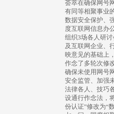
荟萃在确保网号
有同等相聚事业
数据安全保护、
度互联网信息办
组织3场各人研
及互联网企业、
映意见的基础上
作念了多轮次修
确保未使用网号
安全监管、加强
法律各人、技巧
设通行作念法，将
份认证”修改为“