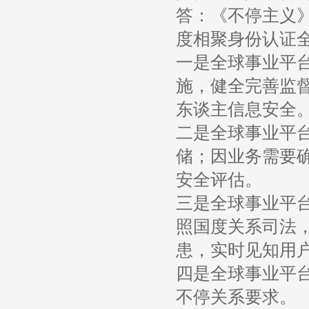
答：《不停主义
度相聚身份认证
一是全球事业平
施，健全完善监
东谈主信息安全
二是全球事业平
储；因业务需要
安全评估。
三是全球事业平
照国度关系司法
患，实时见知用
四是全球事业平
不停关系要求。