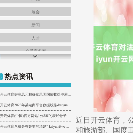
展会
新闻
人才
会员商务室
热点资讯
开云体育好意思元和好意思国国债收益率周一企稳回升-kaiyun开云网页版 - kaiyun开云(中国
开云体育2023年某电商平台数据线路-kaiyun开云网页版 - kaiyun开云(中国)官方在线登
开云体育(中国)官方网站1分8厘的表述骨子指代1.8%月利率-kaiyun开云网页版 - kaiyu
近日开云体育，
开云体育八成是有是非的清楚”-kaiyun开云网页版 - kaiyun开云(中国)官方在线登录
和旅游部、国度