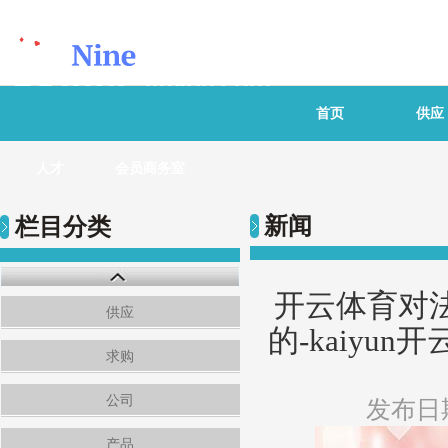
首页
供应
人才
会员商务室
新闻
栏目分类
开云体育对
供应
的-kaiyun
求购
公司
发布日期
产品