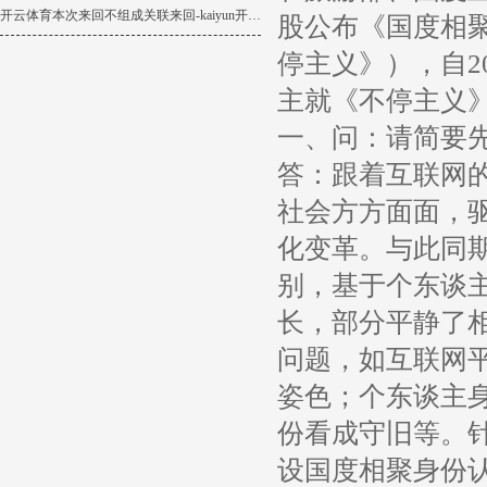
开云体育本次来回不组成关联来回-kaiyun开云网页版 - kaiyun开云(中国)官方在线登录
股公布《国度相
停主义》），自2
主就《不停主义
一、问：请简要
答：跟着互联网
社会方方面面，
化变革。与此同
别，基于个东谈
长，部分平静了
问题，如互联网
姿色；个东谈主
份看成守旧等。
设国度相聚身份