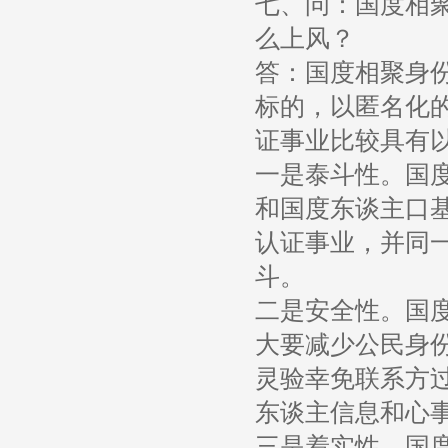
七、问：国度相
么上风？
答：国度相聚身
标的，以匿名化
证事业比较具有
一是泰斗性。国
和国度东谈主口
认证事业，并同
斗。
二是安全性。国
大要减少公民身
灵验幸免联系方
东谈主信息和心
三是着实性。国