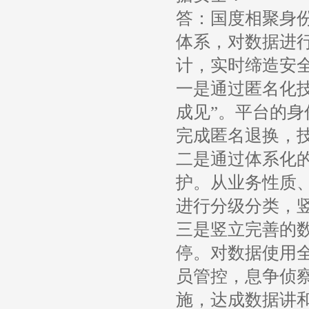
答：国度相聚身
体系，对数据进
计，实时缔造安
一是通过匿名化
成见”。平台的
完成匿名退换，
二是通过体系化
护。从业务性质
进行分级分类，
三是竖立完善的
停。对数据使用
员管控，息争侦
施，达成数据讲