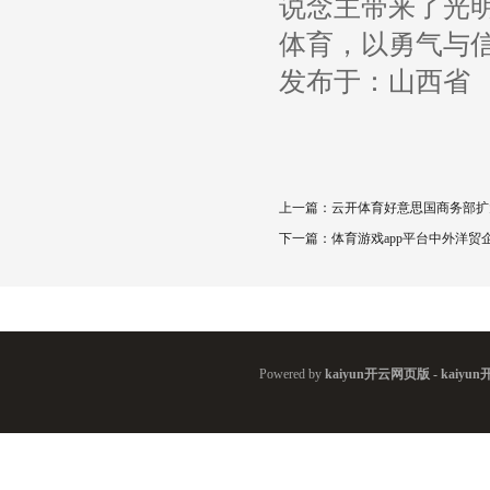
说念主带来了光
体育，以勇气与
发布于：山西省
上一篇：
云开体育好意思国商务部扩大对华
下一篇：
体育游戏app平台中外洋贸企业
Powered by
kaiyun开云网页版 - kai