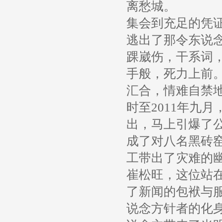
离愁城。
集会到充足的凭
逃出了那令东说
踝崴伤，干系词
手般，死力上前
汇合，情难自禁
时至2011年九
出，马上引爆了
成了对八名黑砖
工带出了灾难的
崔松旺，这位站
了新闻的包袱与
说念方针者的化