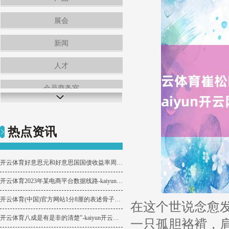
展会
新闻
人才
会员商务室
热点资讯
开云体育好意思元和好意思国国债收益率周一企稳回升-kaiyun开云网页版 - kaiyun开云(中国
开云体育2023年某电商平台数据线路-kaiyun开云网页版 - kaiyun开云(中国)官方在线登
开云体育(中国)官方网站1分8厘的表述骨子指代1.8%月利率-kaiyun开云网页版 - kaiyu
在这个世说念愈
开云体育八成是有是非的清楚”-kaiyun开云网页版 - kaiyun开云(中国)官方在线登录
一只孤胆袼褙，