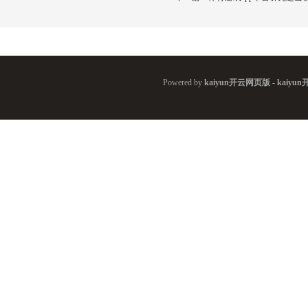
Powered by
kaiyun开云网页版 - kai