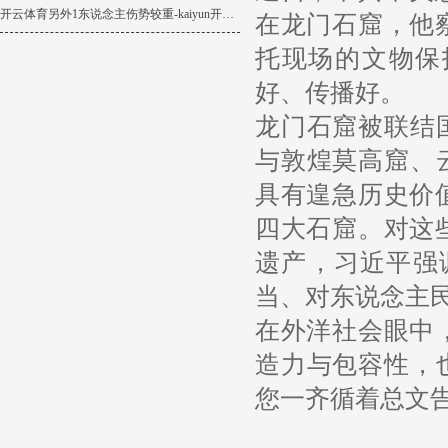
开云体育另外1东说念主伤势较重-kaiyun开云网页版 - kaiyun开云(中国)官方在线登录
在龙门石窟，他
托现场的文物保
好、传播好。
龙门石窟被联结
与敦煌莫高窟、
具有遑急历史价
四大石窟。对这
遗产，习近平强
当、对东说念主民
在外洋社会眼中
造力与包容性，
您一齐循着总文