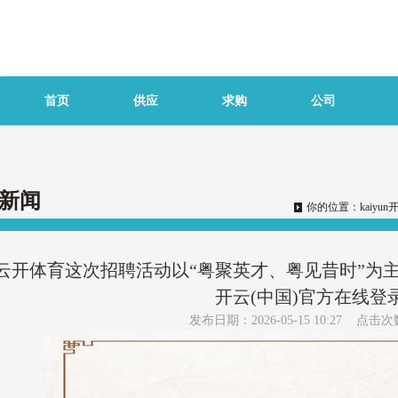
首页
供应
求购
公司
新闻
你的位置：
kaiyu
云开体育这次招聘活动以“粤聚英才、粤见昔时”为主题-kai
开云(中国)官方在线登
发布日期：2026-05-15 10:27 点击次