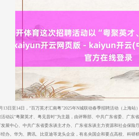
4月13日至14日，“百万英才汇南粤”2025年N城联动春季招聘活动（上
聘活动以“粤聚英才、粤见昔时”为主题，由评释部、中共广东省委、广东
育发展中心、中共广东省委东谈主才办、广东省东谈主力资源和社会保险
养经办。华为、腾讯、比亚迪等龙头企业，有名央国企和要点高校、科研机