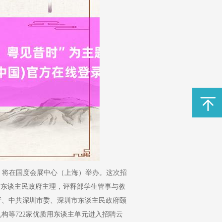
海站）将在国度会展中心（上海）举办。这次招
省东谈主民政府主理，评释部学生管事与教
厅、中共深圳市委、深圳市东谈主民政府颐
构等722家优质用东谈主单元进入招聘云