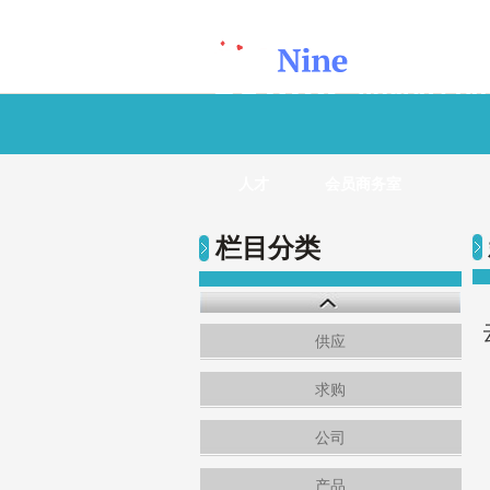
人才
会员商务室
栏目分类
供应
求购
公司
产品