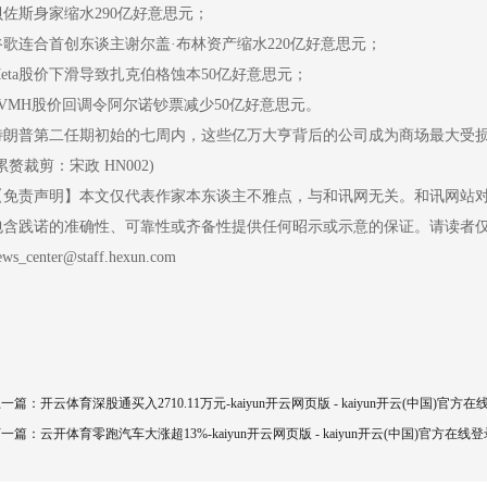
贝佐斯身家缩水290亿好意思元；
谷歌连合首创东谈主谢尔盖·布林资产缩水220亿好意思元；
Meta股价下滑导致扎克伯格蚀本50亿好意思元；
LVMH股价回调令阿尔诺钞票减少50亿好意思元。
特朗普第二任期初始的七周内，这些亿万大亨背后的公司成为商场最大受
累赘裁剪：宋政 HN002)
【免责声明】本文仅代表作家本东谈主不雅点，与和讯网无关。和讯网站
包含践诺的准确性、可靠性或齐备性提供任何昭示或示意的保证。请读者
ews_center@staff.hexun.com
上一篇：
开云体育深股通买入2710.11万元-kaiyun开云网页版 - kaiyun开云(中国)官方
下一篇：
云开体育零跑汽车大涨超13%-kaiyun开云网页版 - kaiyun开云(中国)官方在线