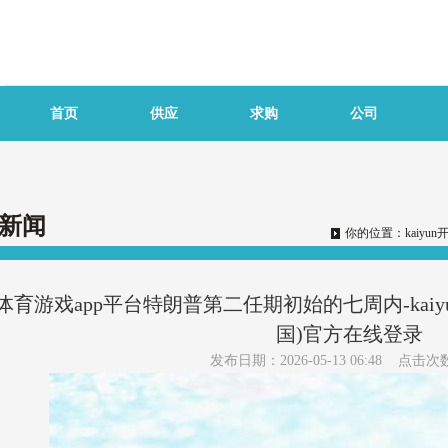
首页
供应
求购
公司
新闻
你的位置：
kaiyu
体育游戏app平台特朗普第二任期初始的七周内-kaiyun开
国)官方在线登录
发布日期：2026-05-13 06:48 点击次