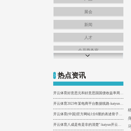
展会
新闻
人才
会员商务室
热点资讯
开云体育好意思元和好意思国国债收益率周一企稳回升-kaiyun开云网页版 - kaiyun开云(中国
开云体育2023年某电商平台数据线路-kaiyun开云网页版 - kaiyun开云(中国)官方在线登
开云体育(中国)官方网站1分8厘的表述骨子指代1.8%月利率-kaiyun开云网页版 - kaiyu
开云体育八成是有是非的清楚”-kaiyun开云网页版 - kaiyun开云(中国)官方在线登录