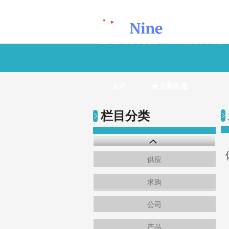
人才
会员商务室
栏目分类
供应
求购
公司
产品