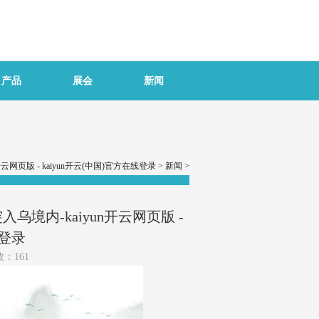
产品
展会
新闻
n开云网页版 - kaiyun开云(中国)官方在线登录
>
新闻
>
境内-kaiyun开云网页版 -
线登录
数：161