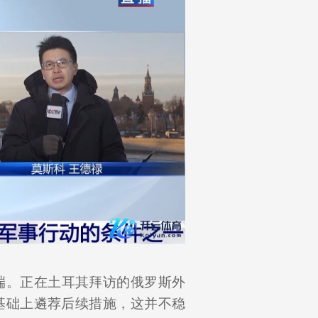
末端。正在土耳其拜访的俄罗斯外
基础上遴荐后续措施，这并不稳