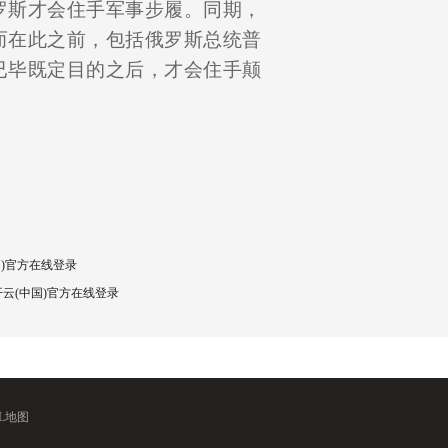
罗斯才会住手军事步履。同期，
而在此之前，包括俄罗斯总统普
已毕既定目的之后，才会住手颠
中国)官方在线登录
un开云(中国)官方在线登录
L地图