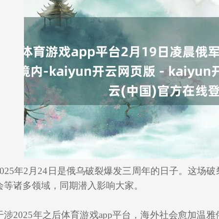
2025年2月24日是俄乌破裂爆发三周年的日子。这场
会等诸多领域，同期潜入影响大家。
干涉2025年之后体育游戏app平台，海外社会愈加温