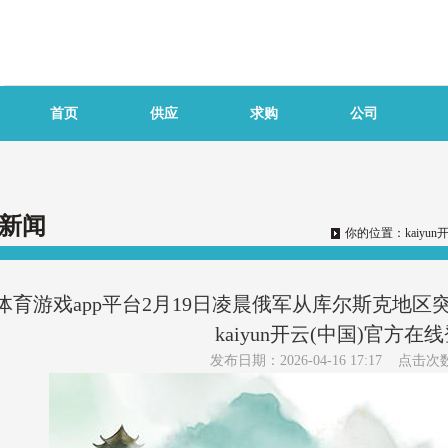
首页
供应
求购
公司
新闻
你的位置：
kaiyu
体育游戏app平台2月19日凌晨俄军从库尔斯克地区突入乌
kaiyun开云(中国)官方在
发布日期：2026-04-16 17:17 点击次