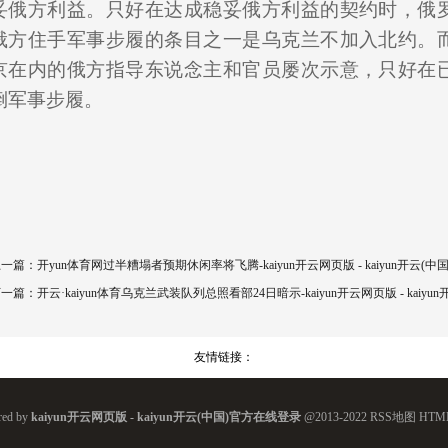
妥俄方利益。只好在达成稳妥俄方利益的契约时，俄
俄方住手军事步履的条目之一是乌克兰不加入北约。
京在内的俄方指导东说念主和官员屡次示意，只好在
倒军事步履。
上一篇：
开yun体育网过半糟塌者预期休闲率将飞腾-kaiyun开云网页版 - kaiyun开云(
下一篇：
开云·kaiyun体育乌克兰武装队列总照看部24日暗示-kaiyun开云网页版 - kaiy
友情链接：
red by
kaiyun开云网页版 - kaiyun开云(中国)官方在线登录
@2013-2022
RSS地图
HTM